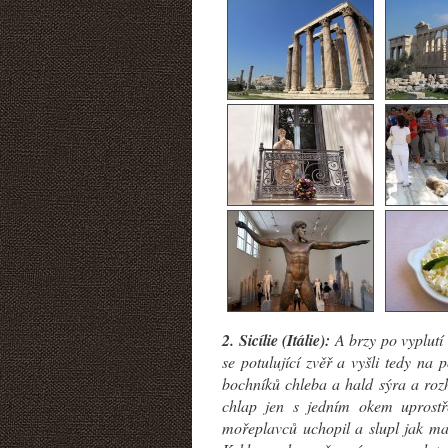
2. Sicílie (Itálie):
A brzy po vyplutí 
se potulující zvěř a vyšli tedy na 
bochníků chleba a hald sýra a rozh
chlap jen s jedním okem uprost
mořeplavců uchopil a slupl jak ma