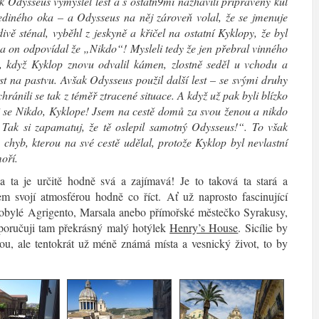
 Odysseus vymyslel lest a s ostatn9mi nažhavili připravený kůl
jediného oka – a Odysseus na něj zároveň volal, že se jmenuje
vě sténal, vyběhl z jeskyně a křičel na ostatní Kyklopy, že byl
 a on odpovídal že „Nikdo“! Mysleli tedy že jen přebral vinného
 když Kyklop znovu odvalil kámen, zlostně seděl u vchodu a
st na pastvu. Avšak Odysseus použil další lest – se svými druhy
chránili se tak z téměř ztracené situace. A když už pak byli blízko
i se Nikdo, Kyklope! Jsem na cestě domů za svou ženou a nikdo
 Tak si zapamatuj, že tě oslepil samotný Odysseus!“. To však
 chyb, kterou na své cestě udělal, protože Kyklop byl nevlastní
oří.
a ta je určitě hodně svá a zajímavá! Je to taková ta stará a
em svojí atmosférou hodně co říct. Ať už naprosto fascinující
arobylé Agrigento, Marsala anebo přímořské městečko Syrakusy,
oporučuji tam překrásný malý hotýlek
Henry’s House
. Sicílie by
ou, ale tentokrát už méně známá místa a vesnický život, to by