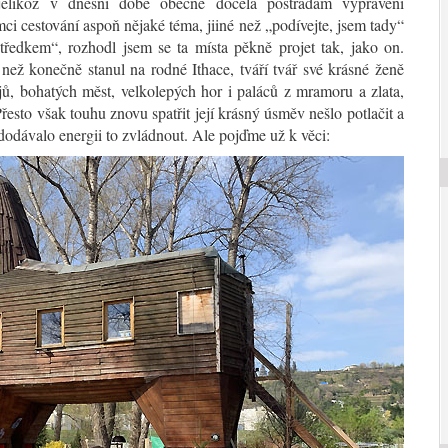
jelikož v dnešní době obecně docela postrádám vyprávění
i cestování aspoň nějaké téma, jiiné než „podívejte, jsem tady“
ředkem“, rozhodl jsem se ta místa pěkně projet tak, jako on.
než konečně stanul na rodné Ithace, tváří tvář své krásné ženě
jů, bohatých měst, velkolepých hor i paláců z mramoru a zlata,
řesto však touhu znovu spatřit její krásný úsměv nešlo potlačit a
dodávalo energii to zvládnout. Ale pojďme už k věci: