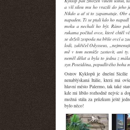
Kyklop pak zmožen vínem usnul, tak
a vší silou mu ho vrazili do jeho 
Nikdo a ať si to zapamatuje. Obr di
napaden. Ti se ptali kdo ho napadl
moku a nechali ho být. Ráno pak,
rukama počítal ovce, které chtěl vé
se drželi zespoda na břiše ovcí a za
lodi, zakřičel Odysseus, „nejmenuj
mě v tom nemůže zastavit, ani ty.
neměl dělat a byla to jedna z mála
syn Poseidóna, popudlivého boha m
Ostrov Kyklopů je dnešní Sicílie 
nenablýskaná Itálie, která má ovš
hlavní město Palermo, tak také st
kde mi líbilo rozhodně nejvíc a d
možná stála za průzkum ještě jedn
bylo něco!