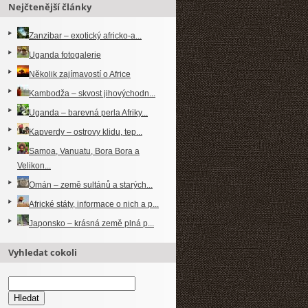
Nejčtenější články
Zanzibar – exotický africko-a...
Uganda fotogalerie
Několik zajímavostí o Africe
Kambodža – skvost jihovýchodn...
Uganda – barevná perla Afriky...
Kapverdy – ostrovy klidu, tep...
Samoa, Vanuatu, Bora Bora a
Velikon...
Omán – země sultánů a starých...
Africké státy, informace o nich a p...
Japonsko – krásná země plná p...
Vyhledat cokoli