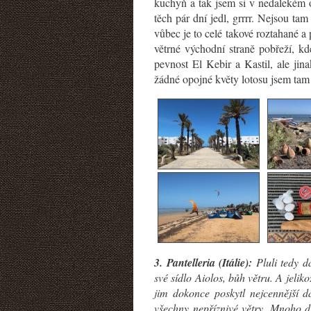
kuchyň a tak jsem si v nedalekém 
těch pár dní jedl, grrrr. Nejsou t
vůbec je to celé takové roztahané a
větrné východní straně pobřeží, kde
pevnost El Kebir a Kastil, ale jin
žádné opojné květy lotosu jsem tam
3. Pantelleria (Itálie):
Pluli tedy d
své sídlo Aiolos, bůh větru. A jelik
jim dokonce poskytl nejcennější 
všechny nepříznivé větry. Mnoho dn