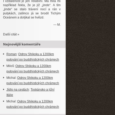
I vzdálenost je jen relativní. Má milá mi
například řekla, že je již „jinde“. A tím
„jinde“ se stalo trávení nocí a rán v
putykách, zatímco já se brodil Tichým
Oceánem a dotýkal se hvězd.
—
M.
Další citát »
Nejnovější komentáře
Roman
:
Ostrov Shikoku a 1200km
putování po buddhistických chrámech
Miloš
:
Ostrov Shikoku a 1200km
putování po buddhistických chrámech
Michal
:
Ostrov Shikoku a 1200km
putování po buddhistických chrámech
Jídlo na cestách
:
Toskánsko a jižní
Itálie
Michal
:
Ostrov Shikoku a 1200km
putování po buddhistických chrámech