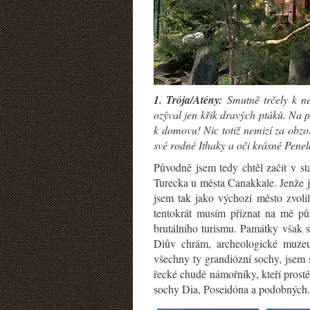
1. Trója/Atény:
Smutně trčely k ne
ozýval jen křik dravých ptáků. Na p
k domovu! Nic totiž nemizí za obzor
své rodné Ithaky a oči krásné Penel
Původně jsem tedy chtěl začít v s
Turecka u města Canakkale. Jenže j
jsem tak jako výchozí město zvolil
tentokrát musím přiznat na mě pů
brutálního turismu. Památky však s
Diův chrám, archeologické muzeu
všechny ty grandiózní sochy, jsem s
řecké chudé námořníky, kteří prostě
sochy Dia, Poseidóna a podobných. 