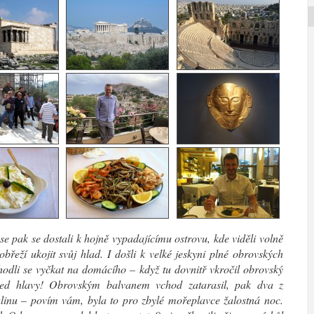
se pak se dostali k hojně vypadajícímu ostrovu, kde viděli volně
pobřeží ukojit svůj hlad. I došli k velké jeskyni plné obrovských
odli se vyčkat na domácího – když tu dovnitř vkročil obrovský
řed hlavy! Obrovským balvanem vchod zatarasil, pak dva z
linu – povím vám, byla to pro zbylé mořeplavce žalostná noc.