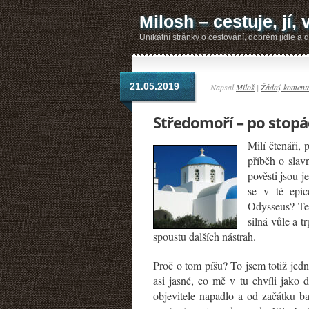
Milosh – cestuje, jí, vi
Unikátní stránky o cestování, dobrém jídle a da
21.05.2019
Napsal
Miloš
|
Žádný koment
Středomoří – po stop
Milí čtenáři,
příběh o sla
pověsti jsou 
se v té epic
Odysseus? Ten
silná vůle a 
spoustu dalších nástrah.
Proč o to
m píšu? To jsem totiž jed
asi jasné, co mě v tu chvíli jako 
objevitele napadlo a od začátku ba