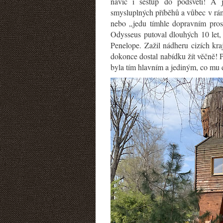
navíc i sestup do podsvětí! A 
smysluplných příběhů a vůbec v rámc
nebo „jedu tímhle dopravním prost
Odysseus putoval dlouhých 10 let, 
Penelope. Zažil nádheru cizích kra
dokonce dostal nabídku žít věčně! P
byla tím hlavním a jediným, co mu 