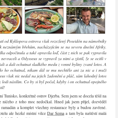
utí od Kyklopova ostrova však rozezlený Poseidón na námořníky
ž k neznámým břehům, nacházejícím se na severu dnešní Afriky.
dka odpočinula a také opravila loď, část z nich se pak vypravila
evraceli a Odysseus se vypravil za nimi a zjistil, že se ocitli v
ijali a dali ochutnat sladkého medu z vonné byliny zvané lotos. A
do ho ochutnal, nikam dál se mu nechtělo ani za nic a i muži
seus však nic nedal na jejich žadonění a pláč, sám lahodný lotos
 k lodi násilím. Co by si byl počal, kdyby i on ochutnal opojného
il!
í Tunisko, konkrétně ostrov Djerba. Sem jsem se docela těšil na
se ničeho z toho moc nedočkal. Hned jak jsem přijel, dozvěděl
l ramadán a komplet všechny restaurace byly a budou zavřené.
telu ale hezké místní vilce
Dar Sema
a tam byla naštěstí malá