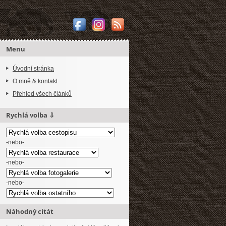
Menu
Úvodní stránka
O mně & kontakt
Přehled všech článků
Rychlá volba ⇩
-nebo-
-nebo-
-nebo-
Náhodný citát