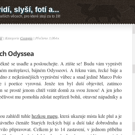
dí, slyší, fotí a...
lších věcech, pro které stojí za to žít!
ář
| Kategorie
Cestopis
| Přečteno 3,064×
ách Odyssea
 pěkně se usaďte a poslouchejte. A ztište se! Budu vám vyprávět
vném mořeplavci, bájném Odysseovi. A řeknu vám, řecké báje a
jedno z nejkrásnějších vyprávění vůbec a snad jedině Marco Polo
e i poetice vyrovná. Jenže ten byl duší objevitel, zatímco
 se prostě jenom chtěl vrátit domů za svou ženou! A jen jeho
trpělivost mu pomohla zdolat nepřízeň bohů, otravné nápadníky a
nou zahlédl tuhle
hezkou mapu
, která ukazuje místa kde plul a je
dávného čtenáře Starých řeckých bájí a duší také dobrodruha a
vilo připravovat. Celkem je to 14 zastavení, v jednom příběhu