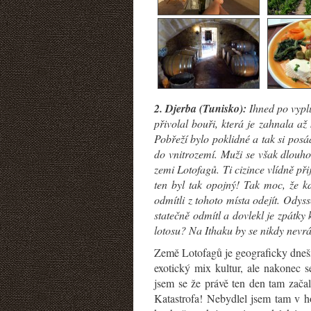
2. Djerba (Tunisko):
Ihned po vypl
přivolal bouři, která je zahnala a
Pobřeží bylo poklidné a tak si posá
do vnitrozemí. Muži se však dlouho n
zemi Lotofagů. Ti cizince vlídně př
ten byl tak opojný! Tak moc, že k
odmítli z tohoto místa odejít. Odys
statečně odmítl a dovlekl je zpátky
lotosu? Na Ithaku by se nikdy nevrát
Země Lotofagů je geograficky dnešn
exotický mix kultur, ale nakonec 
jsem se že právě ten den tam zača
Katastrofa! Nebydlel jsem tam v ho