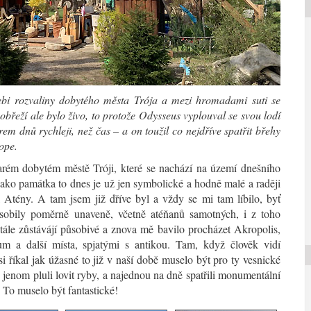
bi rozvaliny dobytého města Trója a mezi hromadami suti se
obřeží ale bylo živo, to protože Odysseus vyplouval se svou lodí
em dnů rychleji, než čas – a on toužil co nejdříve spatřit břehy
ope.
tarém dobytém městě Tróji, které se nachází na území dnešního
ako památka to dnes je už jen symbolické a hodně malé a raději
 Atény. A tam jsem již dříve byl a vždy se mi tam líbilo, byť
sobily poměrně unaveně, včetně atéňanů samotných, i z toho
tále zůstávájí působivé a znova mě bavilo procházet Akropolis,
m a další místa, spjatými s antikou. Tam, když člověk vidí
i říkal jak úžasné to již v naší době muselo být pro ty vesnické
 jenom pluli lovit ryby, a najednou na dně spatřili monumentální
To muselo být fantastické!